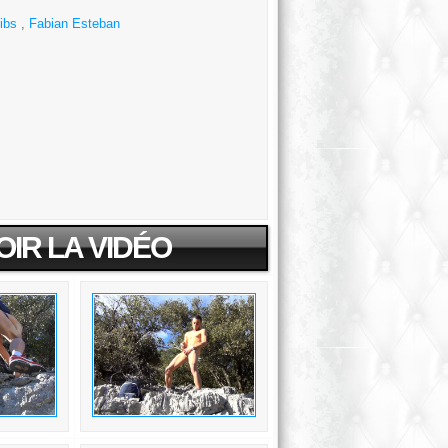
ibs
,
Fabian Esteban
OIR LA VIDÉO