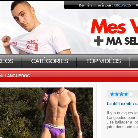
Dernière mise à jour :
08/10/2015
V
DEOS
CATÉGORIES
TOP VIDÉOS
DU LANGUEDOC
Le défi exhib :
Il y a quelques j
Languedoc pour un
, se ballader à p
juter dans une so