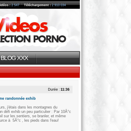
idéos :
2 547
Téléchargement :
2 910 034
BLOG XXX
Durée :
11:36
 une randonnée exhib
ours, j'étais dans les montagnes du
 défi exhib un peu particulier : Par 10Â°c
oil sur les sentiers, se branler, et même
urce à 5Â°c , les pieds dans l'eau!