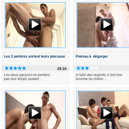
Les 2 peintres sortent leurs pinceaux
Poireau à dégorger
25:10
Les deux garçons ne perdent
A l'abri des regards, il sort son
pas leur temps (autant ...
énorme du chibre ...