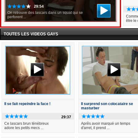
29:54
On retrouve des lascars dans un squat qui se
Comme 
perforent ...
être le
TOUTES LES VIDEOS GAYS
Il se fait repeindre la face !
Il surprend son colocataire se
masturber
29:37
Ce lascars brun ténébreux
Aprês avoir marqué un temps
adore les petits mecs ...
d'arret, il prend ...