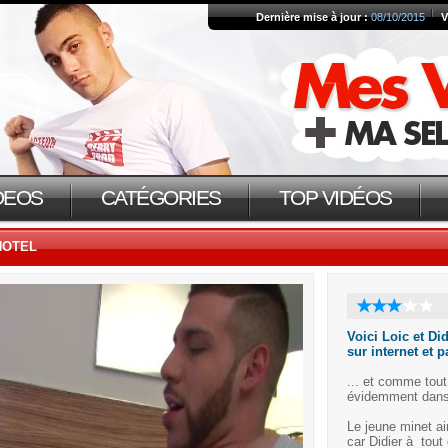
Dernière mise à jour :
08/10/2015
V
DEOS
CATÉGORIES
TOP VIDÉOS
HOTEL
Voici Loic et Di
sur internet et p
... et comme tout
évidemment dans 
Le jeune minet ai
car Didier à tout 