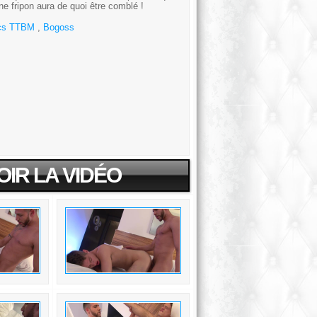
une fripon aura de quoi être comblé !
cs TTBM
,
Bogoss
OIR LA VIDÉO