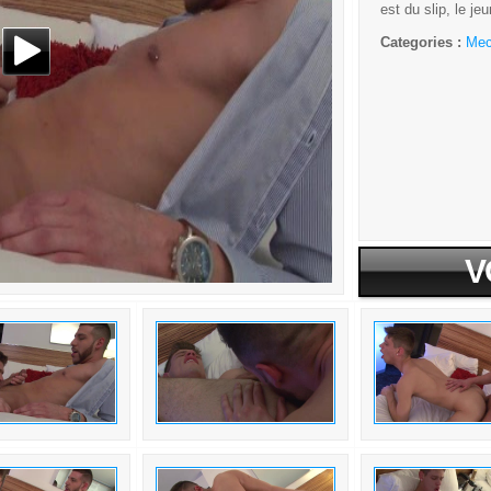
est du slip, le je
Categories :
Me
V