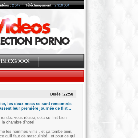
idéos :
2 547
Téléchargement :
2 910 034
BLOG XXX
Durée :
22:58
dier, les deux mecs se sont rencontrés
assent leur premiêre journée de flirt...
 rendez vous réussi, cela se finit bien
la chambre d'hotel !
me les hommes virils , et ça tombe bien,
ce qu'il faut de masculinité , et pour ce qui