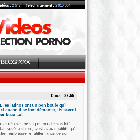
idéos :
2 547
Téléchargement :
2 910 034
BLOG XXX
Durée :
23:55
, les latinos ont un bon boule qu'il
 et quand il se font démonter, ils savent
eur beau cul.
 et três viril ne va pas bouder son kiff.
fait sucé le chibre, c'est avec subtilité qu'il
r, embrasser et titiller l'anus de son