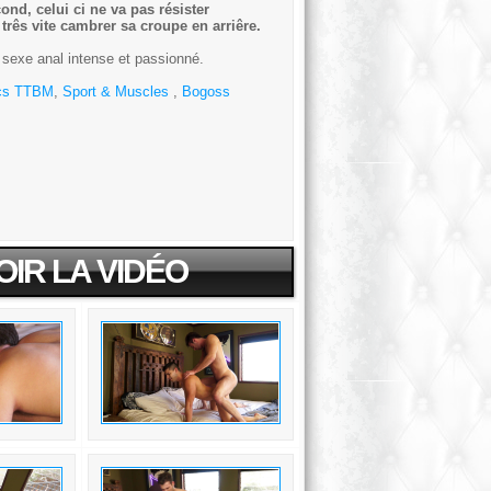
ond, celui ci ne va pas résister
três vite cambrer sa croupe en arriêre.
 sexe anal intense et passionné.
cs TTBM
,
Sport & Muscles
,
Bogoss
OIR LA VIDÉO