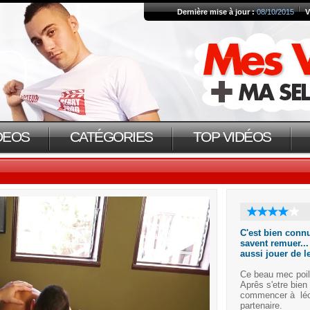
Dernière mise à jour :
08/10/2015
V
DEOS
CATÉGORIES
TOP VIDÉOS
C'est bien connu
savent remuer...
aussi jouer de l
Ce beau mec poilu
Aprês s'etre bien 
commencer à léche
partenaire.