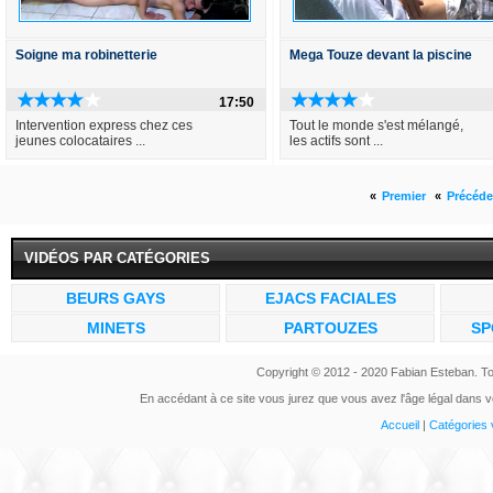
Soigne ma robinetterie
Mega Touze devant la piscine
17:50
Intervention express chez ces
Tout le monde s'est mélangé,
jeunes colocataires ...
les actifs sont ...
«
Premier
«
Précéde
VIDÉOS PAR CATÉGORIES
BEURS GAYS
EJACS FACIALES
MINETS
PARTOUZES
SP
Copyright © 2012 - 2020 Fabian Esteban. To
En accédant à ce site vous jurez que vous avez l'âge légal dans vo
Accueil
|
Catégories 